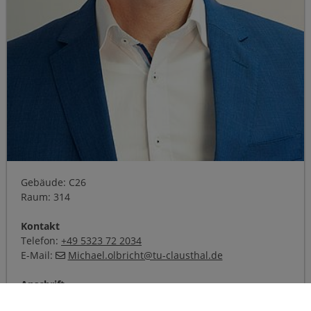
Gebäude: C26
Raum: 314
Kontakt
Telefon:
+49 5323 72 2034
E-Mail:
Michael.olbricht@tu-clausthal.de
Anschrift
Institut für Energieverfahrenstechnik und