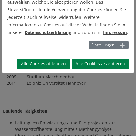
auswählen
, welche Sie akzeptieren wollen. Das
Einverständnis in die Verwendung der Cookies können Sie
jederzeit, auch teilweise, widerrufen. Weitere
2014–
Wissenschaftlicher Mitarbeiter
2017
Universität Kassel, Fachgebiet Technische
Informationen zu Cookies auf dieser Website finden Sie in
Thermodynamik
unserer
Datenschutzerklärung
und zu uns im
Impressum
.
2011–
Wissenschaftlicher Mitarbeiter
Einstellungen
2013
Technische Universität Braunschweig,
Institut für Chemische und Thermische
Verfahrenstechnik
Alle Cookies ablehnen
Alle Cookies akzeptieren
2005–
Studium Maschinenbau
2011
Leibniz Universität Hannover
Laufende Tätigkeiten
Leitung von Entwicklungs- und Pilotprojekten zur
Wasserstoffherstellung mittels Methanpyrolyse
(Prozessauslegung, Reaktordesign und Gasaufbereitung)