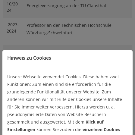
10/20
Energieversorgung an der TU Clausthal
24
2023-
Professor an der Technischen Hochschule
2024
Würzburg-Schweinfurt
2021-
Verfahrenstechnikingenieur im Bereich Carbon
Hinweis zu Cookies
2023
Management and Hydrogen,
Wintershall Dea AG, Kassel
Unsere Webseite verwendet Cookies. Diese haben zwei
Funktionen: Zum einen sind sie erforderlich für die
Seit
Lehrbeauftragter für das Fach „Grundlagen der
grundlegende Funktionalität unserer Website. Zum
04/20
Kälte- und Wärmepumpentechnik“
19
Technische Universität Clausthal
anderen können wir mit Hilfe der Cookies unsere Inhalte
Institut für Energieverfahrenstechnik und
für Sie immer weiter verbessern. Hierzu werden u. a.
Brennstofftechnik
pseudonymisierte Daten von Website-Besuchern
gesammelt und ausgewertet. Mit dem
Klick auf
2017-
ARVOS – Schmidtsche Schack, Kassel
Einstellungen
können Sie zudem die
einzelnen Cookies
2021
Verfahrenstechnikingenieur im Bereich F&E