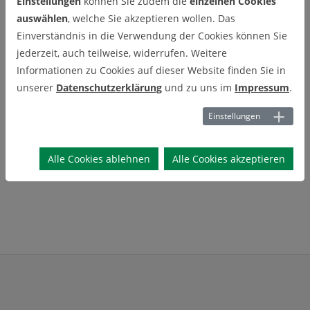
Einstellungen
können Sie zudem die
einzelnen Cookies
auswählen
, welche Sie akzeptieren wollen. Das
Mitarbeiternde in Laboren,
Einverständnis in die Verwendung der Cookies können Sie
jederzeit, auch teilweise, widerrufen. Weitere
Werkstätten und
Informationen zu Cookies auf dieser Website finden Sie in
Verwaltung
unserer
Datenschutzerklärung
und zu uns im
Impressum
.
Einstellungen
Alle Cookies ablehnen
Alle Cookies akzeptieren