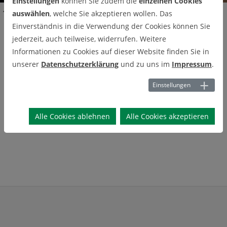
Einstellungen
können Sie zudem die
einzelnen Cookies
Studium und Lehre
Abschlussarbeiten
Bachelorrbeit
auswählen
, welche Sie akzeptieren wollen. Das
Einverständnis in die Verwendung der Cookies können Sie
Bachelorrbeit
jederzeit, auch teilweise, widerrufen. Weitere
Informationen zu Cookies auf dieser Website finden Sie in
unserer
Datenschutzerklärung
und zu uns im
Impressum
.
Einstellungen
Alle Cookies ablehnen
Alle Cookies akzeptieren