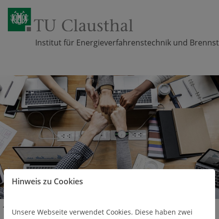
Institut für Energieverfahrenstechnik und Brennst
Zum Inhalt springen
Hinweis zu Cookies
Kontakt
Team
Unsere Webseite verwendet Cookies. Diese haben zwei
Mitarbeiternde in Laboren, Werkstätten und Verwaltung