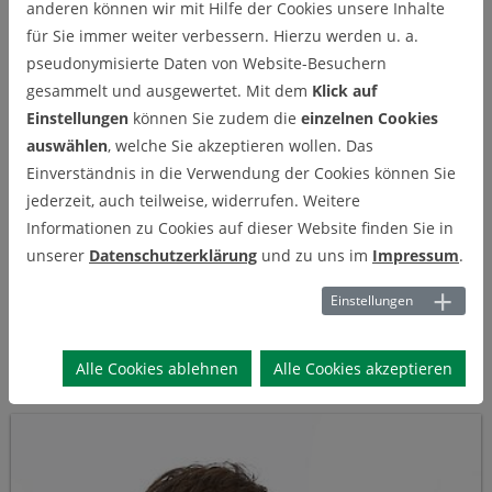
anderen können wir mit Hilfe der Cookies unsere Inhalte
für Sie immer weiter verbessern. Hierzu werden u. a.
Publikationen
pseudonymisierte Daten von Website-Besuchern
gesammelt und ausgewertet. Mit dem
Klick auf
Einstellungen
können Sie zudem die
einzelnen Cookies
auswählen
, welche Sie akzeptieren wollen. Das
Aktuelle Forschungsprojekte
Einverständnis in die Verwendung der Cookies können Sie
jederzeit, auch teilweise, widerrufen. Weitere
Informationen zu Cookies auf dieser Website finden Sie in
Abgeschlossene Forschungsprojekte
unserer
Datenschutzerklärung
und zu uns im
Impressum
.
Einstellungen
Netzwerke
Alle Cookies ablehnen
Alle Cookies akzeptieren
Prof. Dr.-Ing. Christine Minke MBA